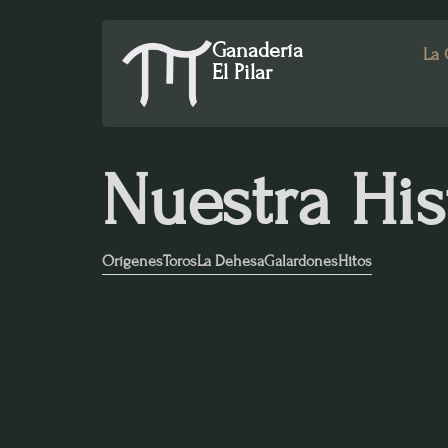
Ir
al
Ganadería
La 
contenido
El Pilar
Nuestra His
Orígenes
Toros
La Dehesa
Galardones
Hitos